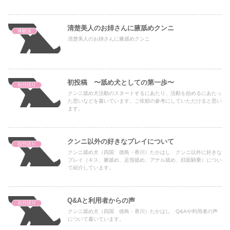
清楚美人のお姉さんに腋舐めクンニ
体験談
清楚美人のお姉さんに腋舐めクンニ
初投稿 〜舐め犬としての第一歩〜
自分語り
クンニ舐め犬活動のスタートするにあたり、活動を始めるにあたっ
た思いなどを書いています。ご依頼の参考にしていただけると思い
ます。
クンニ以外の好きなプレイについて
自分語り
クンニ舐め犬（四国 徳島・香川）たかはし クンニ以外に好きな
プレイ（キス、腋舐め、足指舐め、アナル舐め、顔面騎乗）につい
て紹介しています。
Q&Aと利用者からの声
自分語り
クンニ舐め犬（四国 徳島・香川）たかはし Q&Aや利用者の声
について書いています。