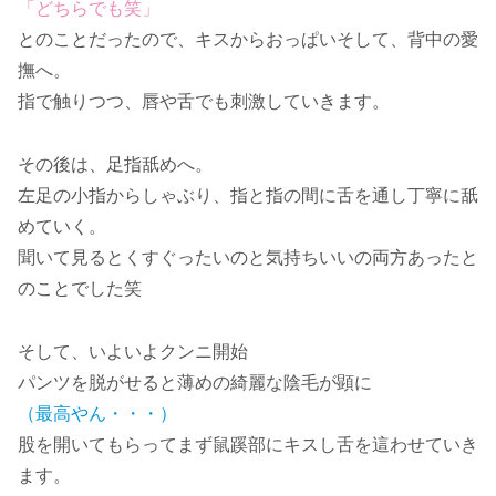
「どちらでも笑」
とのことだったので、キスからおっぱいそして、背中の愛
撫へ。
指で触りつつ、唇や舌でも刺激していきます。
その後は、足指舐めへ。
左足の小指からしゃぶり、指と指の間に舌を通し丁寧に舐
めていく。
聞いて見るとくすぐったいのと気持ちいいの両方あったと
のことでした笑
そして、いよいよクンニ開始
パンツを脱がせると薄めの綺麗な陰毛が顕に
（最高やん・・・）
股を開いてもらってまず鼠蹊部にキスし舌を這わせていき
ます。